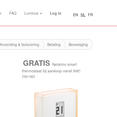
e
FAQ
Luminus
Log in
EN
NL
FR
Verzending & facturering
Betaling
Bevestiging
GRATIS
Netatmo smart
thermostaat bij aankoop vanaf 90€!
(op=op)